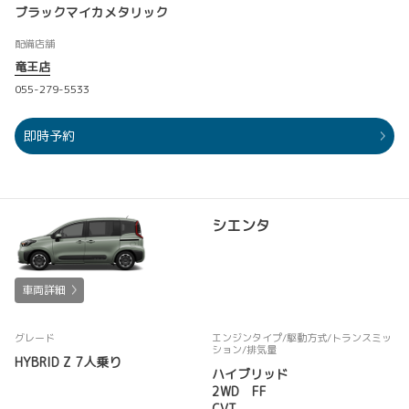
ブラックマイカメタリック
配備店舗
竜王店
055-279-5533
即時予約
シエンタ
車両詳細
グレード
エンジンタイプ
/駆動方式/
トランスミッ
ション
/排気量
HYBRID Z 7人乗り
ハイブリッド
2WD FF
CVT