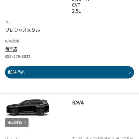
CVT
2.5L
カラー
プレシャスメタル
配備店舗
竜王店
055-279-5533
即時予約
RAV4
車両詳細
グレード
エンジンタイプ
/駆動方式/
トランスミッ