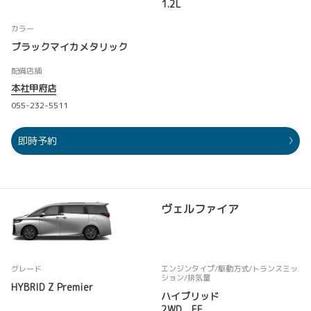
1.2L
カラー
ブラックマイカメタリック
配備店舗
本社甲府店
055-232-5511
即時予約
ヴェルファイア
グレード
エンジンタイプ
/駆動方式/
トランスミッ
ション
/排気量
HYBRID Z Premier
ハイブリッド
2WD FF