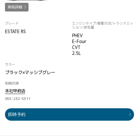
車両詳細
グレード
エンジンタイプ
/駆動方式/
トランスミッ
ション
/排気量
ESTATE RS
PHEV
E-Four
CVT
2.5L
カラー
ブラック×マッシブグレー
配備店舗
本社甲府店
055-232-5511
即時予約