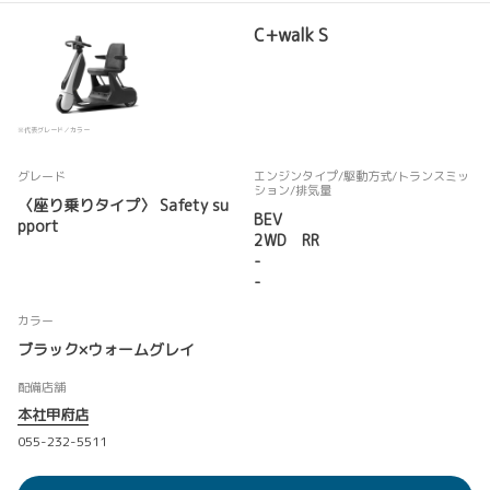
C+walk S
※代表グレード／カラー
グレード
エンジンタイプ
/駆動方式/
トランスミッ
ション
/排気量
〈座り乗りタイプ〉 Safety su
BEV
pport
2WD RR
-
-
カラー
ブラック×ウォームグレイ
配備店舗
本社甲府店
055-232-5511