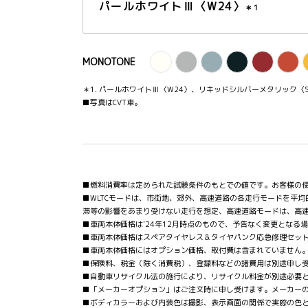
パールホワイトⅢ〈W24〉
＊1
MONOTONE
＊1. パールホワイトⅢ〈W24〉、リキッドシルバーメタリック
■写真はCVT車。
■燃料消費率は定められた試験条件のもとでの値です。お客様の
■WLTCモードは、市街地、郊外、高速道路の各走行モードを平
滞等の影響をあまり受けない走行を想定、高速道路モードは、高
■車両本体価格は'24年12月時点のもので、予告なく変更となる
■車両本体価格はスペアタイヤレス＆タイヤパンク応急修理セッ
■車両本体価格にはオプション価格、取付費は含まれていません
■保険料、税金（除く消費税）、登録料などの諸費用は別途申し
■自動車リサイクル法の施行により、リサイクル料金が別途必要
■「メーカーオプション」はご注文時に申し受けます。メーカー
■ボディカラーおよび内装色は撮影、表示画面の関係で実際の色