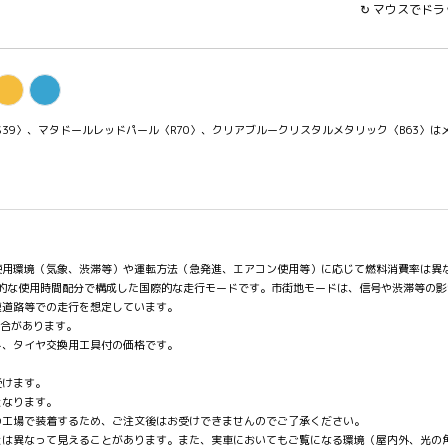
↻ マウスでド
〈S39〉、マタドールレッドパール〈R70〉、クリアブルークリスタルメタリック〈B63〉
使用環境（気象、渋滞等）や運転方法（急発進、エアコン使用等）に応じて燃料消費率は異
均的な使用時間配分で構成した国際的な走行モードです。市街地モードは、信号や渋滞等の
速道路等での走行を想定しています。
場合があります。
ト、タイヤ交換用工具付の価格です。
。
受けます。
となります。
の工場で装着するため、ご注文後はお受けできませんのでご了承ください。
とは異なって見えることがあります。また、実車においてもご覧になる環境（屋内外、光の