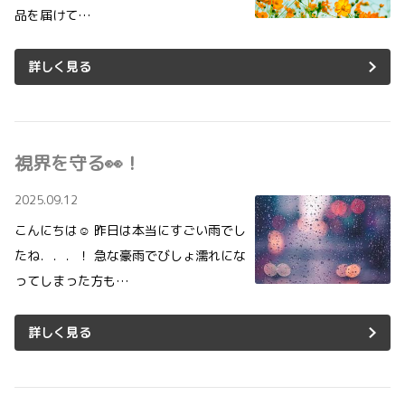
品を届けて…
詳しく見る
視界を守る👀！
2025.09.12
こんにちは☺ 昨日は本当にすごい雨でし
たね．．．！ 急な豪雨でびしょ濡れにな
ってしまった方も…
詳しく見る