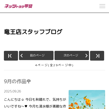
竜王店スタッフブログ
前のページ
次のページ
4ページ(全29ページ中)
9月の作品🌹
2025.09.26
こんにちは☺ 今日も秋晴れで、気持ちが
いいですね～♥ 今月も清水様が素敵な作