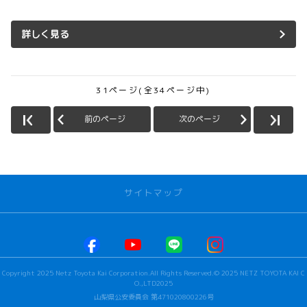
詳しく見る
31ページ(全34ページ中)
前のページ
次のページ
サイトマップ
お店を探す
本社甲府店
Copyright 2025 Netz Toyota Kai Corporation.All Rights Reserved.© 2025 NETZ TOYOTA KAI C
河口湖店
O.,LTD2025
若草店
山梨県公安委員会 第471020800226号
ビステージ