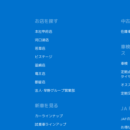
お店を探す
中古
本社甲府店
在庫
河口湖店
車検
若草店
ス
ビステージ
車検
韮崎店
定期
竜王店
タイ
都留店
オス
法人･早野グループ営業部
定期
新車を見る
JＡ
カーラインナップ
JA
試乗車ラインアップ
お得