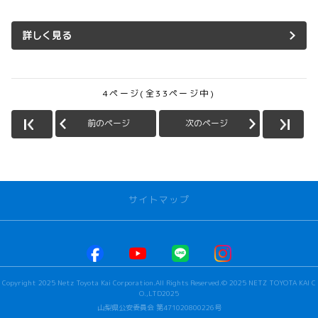
詳しく見る
4ページ(全33ページ中)
前のページ
次のページ
サイトマップ
お店を探す
本社甲府店
Copyright 2025 Netz Toyota Kai Corporation.All Rights Reserved.© 2025 NETZ TOYOTA KAI C
河口湖店
O.,LTD2025
若草店
山梨県公安委員会 第471020800226号
ビステージ